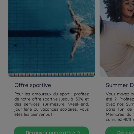
Offre sportive
Summer De
Pour les amoureux du sport : profitez
Vous n'avez p
de notre offre sportive jusqu'à -30% et
été ? Profite
des services sur-mesure. Week-end,
avec nos Sum
jour férié ou vacances scolaires, vous
dans l'un de
êtes les bienvenus !
Membres du p
cumulez -10% 
Découvrir notre offre
Découv