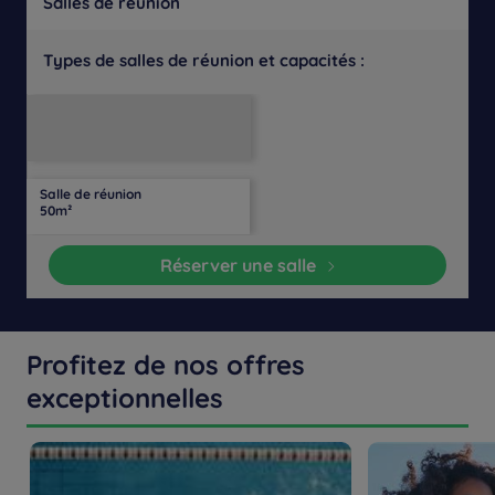
Salles de réunion
Types de salles de réunion et capacités :
Salle
Disposition
Salle
Lumière
Théâtre
de
Banquet
Cocktail
en
de
Cabaret
naturelle
classe
U
conférence
Salle de réunion
30
14
40
20
20
Oui
-
-
50m²
personnes
personnes
personnes
personnes
personnes
Réserver une salle
Profitez de nos offres
exceptionnelles