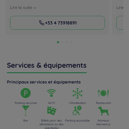
Lire la suite
Lire la
+33 4 73918891
Services & équipements
Principaux services et équipements
Parking sécurisé
Wi-Fi
Climatisation
Restaurant
Bar
Billets pour des
Parking accessible
Animaux
attractions ou des
bienvenus
spectacles