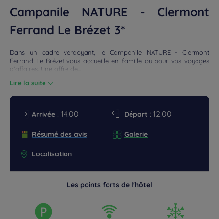
Campanile NATURE - Clermont
 LOCALISATION
Ferrand Le Brézet 3*
UNIONS
Dans un cadre verdoyant, le Campanile NATURE - Clermont
ROMOS
Ferrand Le Brézet vous accueille en famille ou pour vos voyages
d'affaires. Une offre de...
Lire la suite
: 14:00
: 12:00
Arrivée
Départ
Résumé des avis
Galerie
Localisation
Les points forts de l'hôtel