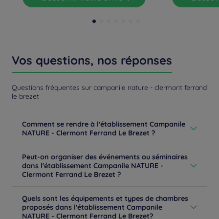
Vos questions, nos réponses
Questions fréquentes sur campanile nature - clermont ferrand
le brezet
Comment se rendre à l'établissement Campanile
NATURE - Clermont Ferrand Le Brezet ?
De Paris par autoroute A71 : sortie n°16 Le Brézet,
Peut-on organiser des événements ou séminaires
direction Clermont-Ferrand, après Peugeot et Ford,
dans l'établissement Campanile NATURE -
2ème rue à droite direction Issoire. De Lyon par
Clermont Ferrand Le Brezet ?
autoroute A72 : après le péage, direction Clermont-
Ferrand Sud et 2ème feu à droite direction Issoire. De
Vous avez besoin de réunir votre équipe ? Vous
Montpellier par autoroute A75 : sortie n°2, au rond-point
Quels sont les équipements et types de chambres
souhaitez travailler dans un nouvel environnement ?
direction Clermont-Ferrand, puis direction A71 Paris/Le
proposés dans l'établissement Campanile
Découvrez notre espace de coworking de 50 m²
Brézet, ensuite tournez à droite au 2ème feu après le
NATURE - Clermont Ferrand Le Brezet?
lumineux et moderne pour vos rendez-vous d'affaires.