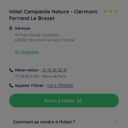
Hôtel Campanile Nature - Clermont
Ferrand Le Brezet
Adresse
44 Rue Claude Guichard
63000 Clermont-Ferrand, France
Itinéraire
Réservation :
01 70 36 32 41
7/7 de 8h à 22h - Heure de Paris
Appeler l'hôtel :
+33 4 73918891
Écrire à l'hôtel
Depuis l'aéroport
TAXI
Comment se rendre à l'hôtel ?
7 minutes