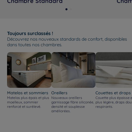
Chambre Standard
Cham
Toujours surclassés !
Découvrez nos nouveaux standards de confort, disponibles
dans toutes nos chambres.
Matelas et sommiers
Oreillers
Couettes et draps
Matelas plus épais et plus
Nouveaux oreillers
Couette plus épaisse 
moelleux, sommier
garnissage fibre siliconée,
plus légère, draps dou
renforcé et surélevé.
densité et souplesse
respirants.
améliorées.