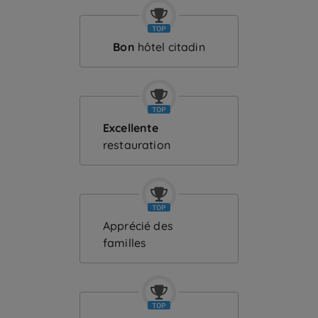
Bon
hôtel citadin
Excellente
restauration
Apprécié des
familles
Etre
CONTACTEZ-
rappelé(e)
FAQ
pour
NOUS
réserver