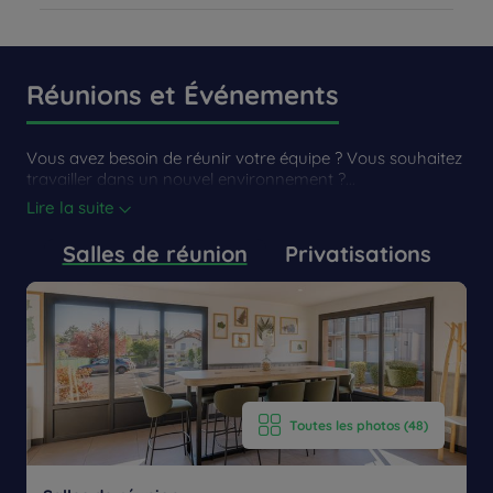
Depuis la gare
TAXI
Réunions et Événements
9 minutes
Vous avez besoin de réunir votre équipe ? Vous souhaitez
travailler dans un nouvel environnement ?...
Lire la suite
Salles de réunion
Privatisations
Toutes les photos (48)