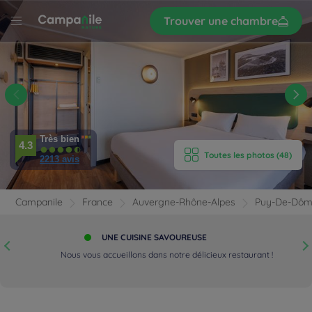
Trouver une chambre
S’inscrire
r
le
 -
nt
d
et
'HÔTEL
Très bien
4.3
Toutes les photos (48)
AMBRES
2213 avis
ÉRIENCES
Campanile
France
Auvergne-Rhône-Alpes
Puy-De-Dô
IPEMENTS
UNE CUISINE SAVOUREUSE
t
x
Nous vous accueillons dans notre délicieux restaurant !
AVIS
AURATION