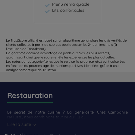
Menu remarquable
Lits confortables
Le TrustScore affiché est basé sur un algorithme qui analyse les avis vérifiés de
clients, collectés à partir de sources publiques sur les 24 derniers mois (à
l'exclusion de TripAdvisor).
L'algorithme accorde davantage de poids aux avis les plus récents,
garantissant ainsi que le score reflète les expériences les plus actuelles.
Les notes par catégorie (telles que le service, la propreté, etc.) sont calculées
en fonction du pourcentage de mentions positives, identifiées grâce à une
analyse sémantique de TrustYou.
Restauration
Le secret de notre cuisine ? La générosité. Chez Campanile
NATURE, nous combinons tout ce qu'il y a...
Lire la suite