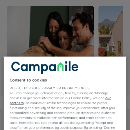
Consent to cookies
Hotel sustainability Basics
Des actions d
RESPECT FOR YOUR PRIVACY IS A PRIORITY FOR US
You can change your choices at any time by clicking on "Manage
cookies" or get more information via our Cookie Policy. We and
our
partners
use cookies or similar technologies to ensure the proper
functioning and security of the site, improve your experience, offer you
personalized advertising and content, produce statistics and audience
measurements to evaluate their performance, and share content on
Nos chambres
social networks. You can accept all cookies by selecting "Accept and
close" or set your preferences by cookie purpose. By selecting "Decline